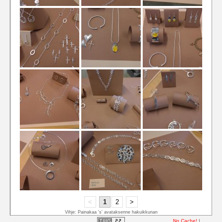
<
1
2
>
Vihje: Painakaa 's' avataksenne hakuikkunan
No Cache!
|