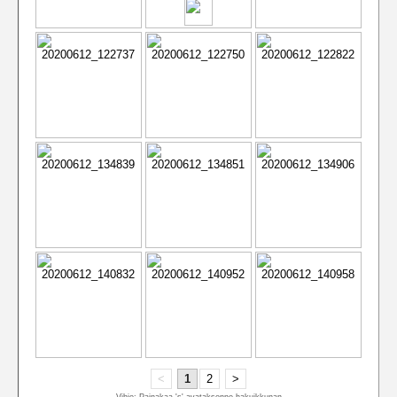
<
1
2
>