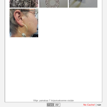
Vihje: painakaa 'l' kirjautuaksenne sisään
No Cache!
|